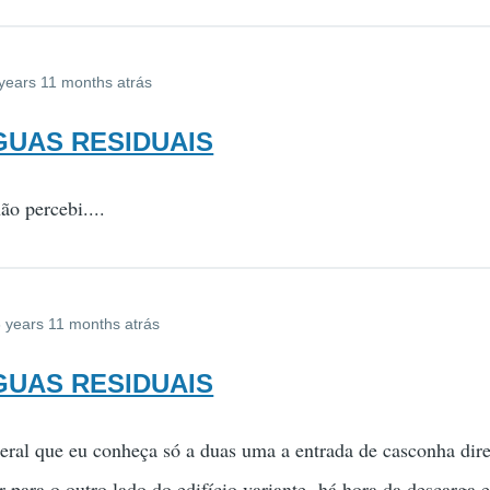
years 11 months atrás
AGUAS RESIDUAIS
o percebi....
 years 11 months atrás
AGUAS RESIDUAIS
eral que eu conheça só a duas uma a entrada de casconha direc
ar para o outro lado do edifício variante há hora da descarga 