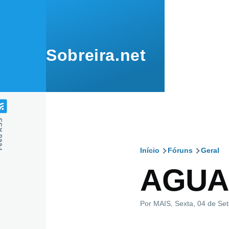
Passar para o conteúdo principal
Sobreira.net
 RSS
Início
Fóruns
Geral
Navegaçã
AGUA
estrutural
Por
MAIS
, Sexta, 04 de Se