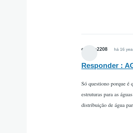
cigano2208
há 16 yea
Responder : 
Só questiono porque é qu
estruturas para as água
distribuição de água p