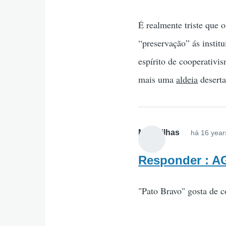
É realmente triste que 
“preservação” ás instit
espírito de cooperativi
mais uma
aldeia
deserta
Maravilhas
há 16 year
Responder : 
"Pato Bravo" gosta de co