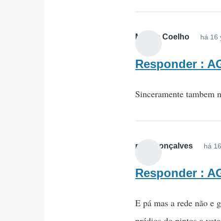
Márcio Coelho
há 16 
Responder : 
Sinceramente tambem nã
para gonçalves
há 16
Responder : 
E pá mas a rede não e g
prédios do pintos a vot