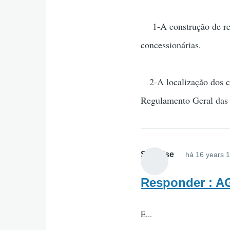
1-A construção de red
concessionárias.
2-A localização dos col
Regulamento Geral das 
Surprise
há 16 years 
Responder : 
E...