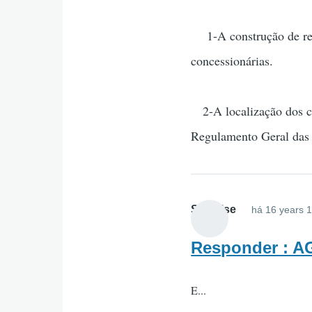
1-A construção de red
concessionárias.
2-A localização dos col
Regulamento Geral das 
Surprise
há 16 years 
Responder : 
E...