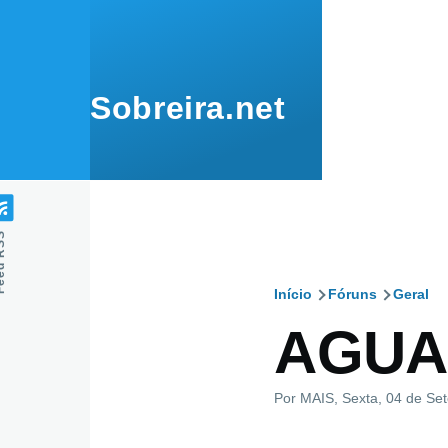
Passar para o conteúdo principal
Sobreira.net
 RSS
Início
Fóruns
Geral
Navegaçã
AGUA
estrutural
Por
MAIS
, Sexta, 04 de Se