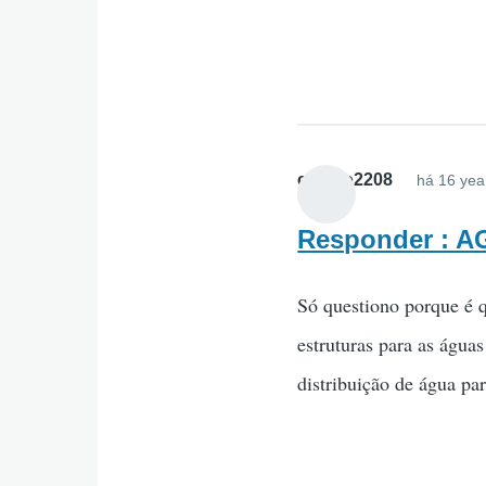
cigano2208
há 16 yea
Responder : 
Só questiono porque é qu
estruturas para as água
distribuição de água p