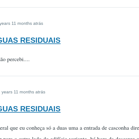
years 11 months atrás
AGUAS RESIDUAIS
o percebi....
 years 11 months atrás
AGUAS RESIDUAIS
eral que eu conheça só a duas uma a entrada de casconha direc
ar para o outro lado do edifício variante há hora da descarga 