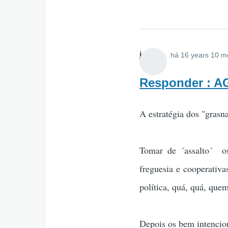
jsilva
há 16 years 10 m
Responder : 
A estratégia dos "grasna
Tomar de ´assalto´ os
freguesia e cooperati
política, quá, quá, que
Depois os bem intencio