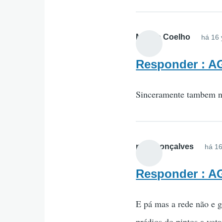
Márcio Coelho
há 16 
Responder : 
Sinceramente tambem nã
para gonçalves
há 16
Responder : 
E pá mas a rede não e g
prédios do pintos a vot