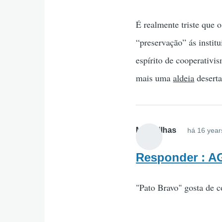
É realmente triste que 
“preservação” ás instit
espírito de cooperativi
mais uma
aldeia
deserta
Maravilhas
há 16 year
Responder : 
"Pato Bravo" gosta de co