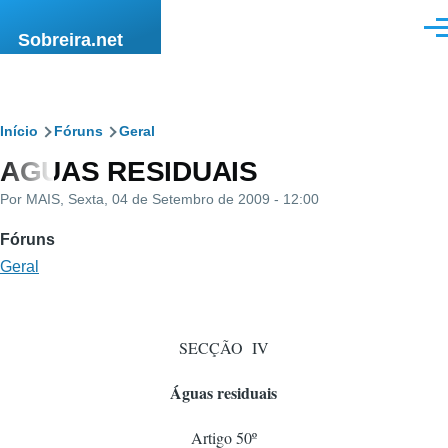
Passar para o conteúdo principal
Men
Sobreira.net
Navegação
Início
Fóruns
Geral
AGUAS RESIDUAIS
estrutural
Por
MAIS
, Sexta, 04 de Setembro de 2009 - 12:00
Fóruns
Geral
SECÇÃO IV
Águas residuais
Artigo 50º