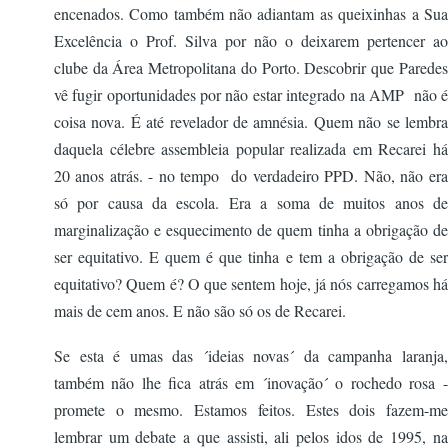
encenados. Como também não adiantam as queixinhas a Sua
Excelência o Prof. Silva por não o deixarem pertencer ao
clube da Área Metropolitana do Porto. Descobrir que Paredes
vê fugir oportunidades por não estar integrado na AMP não é
coisa nova. É até revelador de amnésia. Quem não se lembra
daquela célebre assembleia popular realizada em Recarei há
20 anos atrás. - no tempo do verdadeiro PPD. Não, não era
só por causa da escola. Era a soma de muitos anos de
marginalização e esquecimento de quem tinha a obrigação de
ser equitativo. E quem é que tinha e tem a obrigação de ser
equitativo? Quem é? O que sentem hoje, já nós carregamos há
mais de cem anos. E não são só os de Recarei.
Se esta é umas das ´ideias novas´ da campanha laranja,
também não lhe fica atrás em ´inovação´ o rochedo rosa -
promete o mesmo. Estamos feitos. Estes dois fazem-me
lembrar um debate a que assisti, ali pelos idos de 1995, na