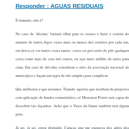
Responder : AGUAS RESIDUAIS
É tramado, não é?
No caso da ´décima´ bastará olhar para os censos e fazer a contita do
número de tantos fogos vezes mais ou menos dez contitos por cada um,
ora deixa cá ver tantos vezes tantos ,vezes xis por cento do pib, qualquer
coisa como mais de cem mil contos, ou seja meio milhão de euros para
cima. Em caso de dúvidas consultem o sítio da associação nacional de
municípios e façam um regra de três simples para complicar.
Que melhorias é que notamos. Tirando aquelas que resultam de projectos
com aplicação de fundos comunitários, só Monsieur Poirot será capaz de
descobrir tais façanhas. Acho que o Vasco da Gama também terá algum
jeito.
Já sei, já sei, estou distraído. Caraças que me esquecia dos adros dos