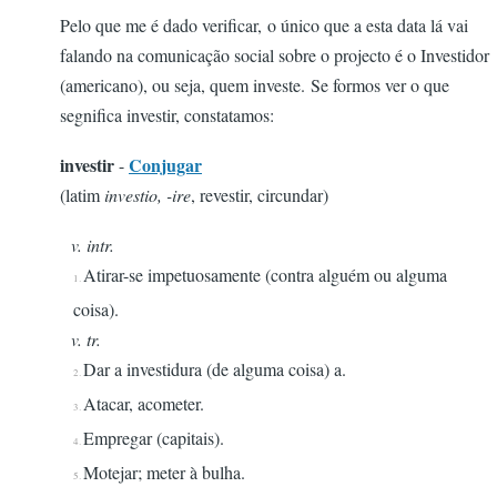
Pelo que me é dado verificar, o único que a esta data lá vai
falando na comunicação social sobre o projecto é o Investidor
(americano), ou seja, quem investe. Se formos ver o que
segnifica investir, constatamos:
investir
Conjugar
-
(latim
investio, -ire
, revestir, circundar)
v. intr.
Atirar-se impetuosamente (contra alguém ou alguma
1.
coisa).
v. tr.
Dar a investidura (de alguma coisa) a.
2.
Atacar, acometer.
3.
Empregar (capitais).
4.
Motejar; meter à bulha.
5.