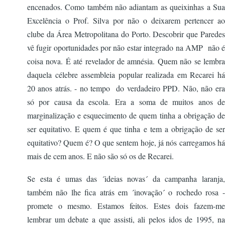
encenados. Como também não adiantam as queixinhas a Sua
Excelência o Prof. Silva por não o deixarem pertencer ao
clube da Área Metropolitana do Porto. Descobrir que Paredes
vê fugir oportunidades por não estar integrado na AMP não é
coisa nova. É até revelador de amnésia. Quem não se lembra
daquela célebre assembleia popular realizada em Recarei há
20 anos atrás. - no tempo do verdadeiro PPD. Não, não era
só por causa da escola. Era a soma de muitos anos de
marginalização e esquecimento de quem tinha a obrigação de
ser equitativo. E quem é que tinha e tem a obrigação de ser
equitativo? Quem é? O que sentem hoje, já nós carregamos há
mais de cem anos. E não são só os de Recarei.
Se esta é umas das ´ideias novas´ da campanha laranja,
também não lhe fica atrás em ´inovação´ o rochedo rosa -
promete o mesmo. Estamos feitos. Estes dois fazem-me
lembrar um debate a que assisti, ali pelos idos de 1995, na