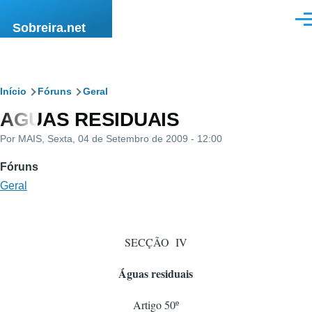
Passar para o conteúdo principal
Men
Sobreira.net
Navegação
Início
Fóruns
Geral
AGUAS RESIDUAIS
estrutural
Por
MAIS
, Sexta, 04 de Setembro de 2009 - 12:00
Fóruns
Geral
SECÇÃO IV
Águas residuais
Artigo 50º