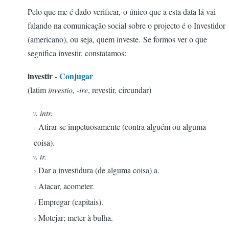
Pelo que me é dado verificar, o único que a esta data lá vai
falando na comunicação social sobre o projecto é o Investidor
(americano), ou seja, quem investe. Se formos ver o que
segnifica investir, constatamos:
investir
Conjugar
-
(latim
investio, -ire
, revestir, circundar)
v. intr.
Atirar-se impetuosamente (contra alguém ou alguma
1.
coisa).
v. tr.
Dar a investidura (de alguma coisa) a.
2.
Atacar, acometer.
3.
Empregar (capitais).
4.
Motejar; meter à bulha.
5.