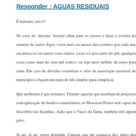
Responder : AGUAS RESIDUAIS
É tramado, não é?
No caso da ´décima´ bastará olhar para os censos e fazer a contita do
número de tantos fogos vezes mais ou menos dez contitos por cada um,
ora deixa cá ver tantos vezes tantos ,vezes xis por cento do pib, qualquer
coisa como mais de cem mil contos, ou seja meio milhão de euros para
cima. Em caso de dúvidas consultem o sítio da associação nacional de
municípios e façam um regra de três simples para complicar.
Que melhorias é que notamos. Tirando aquelas que resultam de projectos
com aplicação de fundos comunitários, só Monsieur Poirot será capaz de
descobrir tais façanhas. Acho que o Vasco da Gama também terá algum
jeito.
Já sei, já sei, estou distraído. Caraças que me esquecia dos adros dos