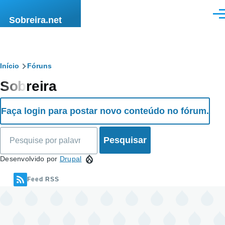
Passar para o conteúdo principal
Men
Sobreira.net
Navegação
Início
Fóruns
Sobreira
estrutural
Faça login para postar novo conteúdo no fórum.
Pesquisar
Desenvolvido por
Drupal
Feed RSS