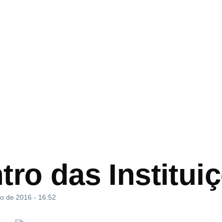
o
ro das Institui
io de 2016 - 16:52