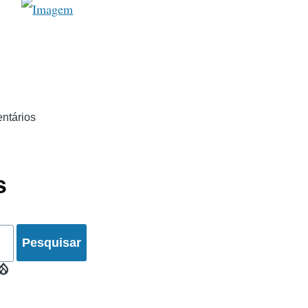
ntários
s