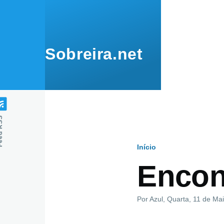
Passar para o conteúdo principal
Sobreira.net
 RSS
Início
Navegaçã
Encont
estrutural
Por
Azul
, Quarta, 11 de Ma