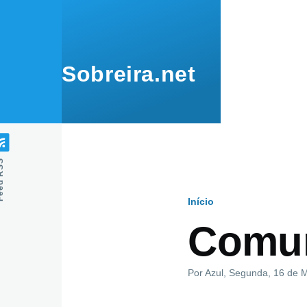
Passar para o conteúdo principal
Sobreira.net
 RSS
Início
Navegaçã
Comun
estrutural
Por
Azul
, Segunda, 16 de 