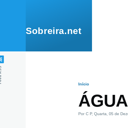
Passar para o conteúdo principal
Sobreira.net
 RSS
Início
Navegaçã
ÁGUA 
estrutural
Por
C P
, Quarta, 05 de De