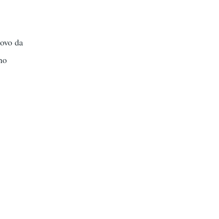
Povo da
no