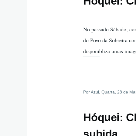
Hóquei: C
No passado Sábado, com
do Povo da Sobreira co
disponibliza umas imag
Por
Azul
, Quarta, 28 de Ma
Hóquei: C
subida