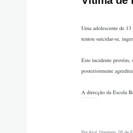
Vítima de 
Uma adolescente de 13 a
tentou suicidar-se, ing
Este incidente provém, 
posteriormente agredir
A direcção da Escola Bás
Por
Azul
, Domingo, 05 de F