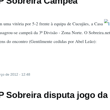
P Sobreira Campeã
 uma vitória por 5-2 frente à equipa de Cucujães, a Casa
nsagrou-se campeã da 3ª Divisão - Zona Norte. O Sobreira.ne
ens do encontro (Gentilmente cedidas por Abel Leão):
rço de 2012 - 12:48
P Sobreira disputa jogo da