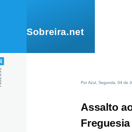
Passar para o conteúdo principal
Sobreira.net
 RSS
Por
Azul
, Segunda, 04 de 
Assalto a
Freguesia