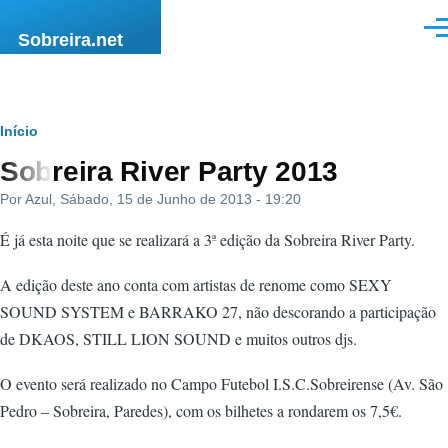
Passar para o conteúdo principal
Men
Sobreira.net
Navegação
Início
Sobreira River Party 2013
estrutural
Por
Azul
, Sábado, 15 de Junho de 2013 - 19:20
É já esta noite que se realizará a 3ª edição da Sobreira River Party.
A edição deste ano conta com artistas de renome como SEXY
SOUND SYSTEM e BARRAKO 27, não descorando a participação
de DKAOS, STILL LION SOUND e muitos outros djs.
O evento será realizado no Campo Futebol I.S.C.Sobreirense (Av. São
Pedro – Sobreira, Paredes), com os bilhetes a rondarem os 7,5€.