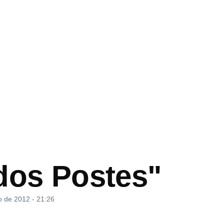
o
dos Postes"
o de 2012 - 21:26