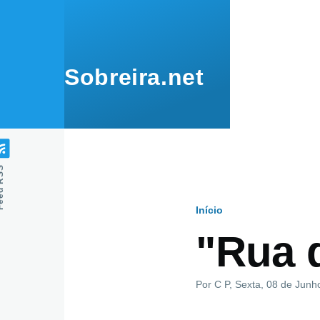
Passar para o conteúdo principal
Sobreira.net
 RSS
Início
Navegaçã
"Rua 
estrutural
Por
C P
, Sexta, 08 de Junh