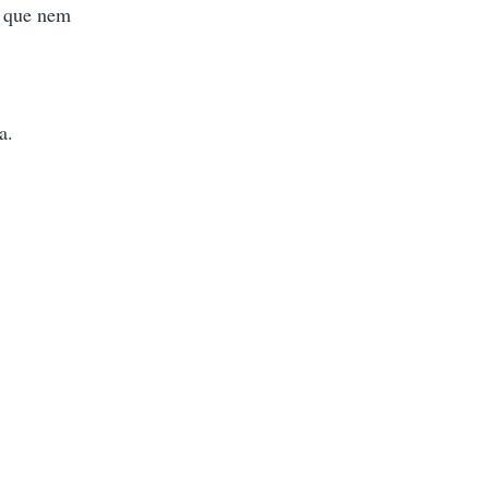
e que nem
a.