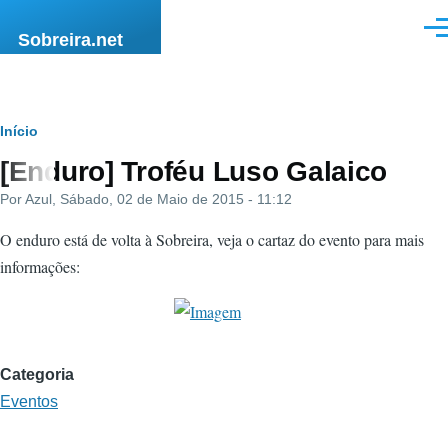
Passar para o conteúdo principal
Men
Sobreira.net
Navegação
Início
[Enduro] Troféu Luso Galaico
estrutural
Por
Azul
, Sábado, 02 de Maio de 2015 - 11:12
O enduro está de volta à Sobreira, veja o cartaz do evento para mais
informações:
Categoria
Eventos